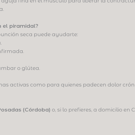
aguja fina en el músculo para liberar la contractur
a.
 el piramidal?
 punción seca puede ayudarte:
.
onfirmada.
umbar o glútea.
onas activas como para quienes padecen dolor cróni
Posadas (Córdoba)
o, si lo prefieres, a domicilio en