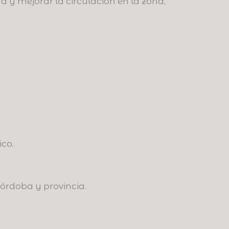
a y mejorar la circulación en la zona,
co.
 Córdoba y provincia.