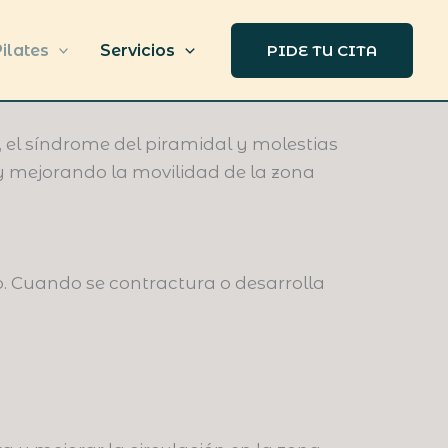
ilates
Servicios
PIDE TU CITA
o, el síndrome del piramidal y molestias
y mejorando la movilidad de la zona
o. Cuando se contractura o desarrolla