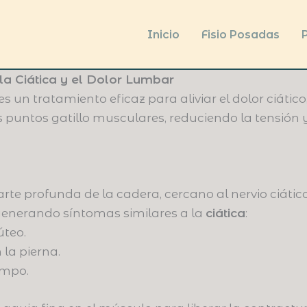
Inicio
Fisio Posadas
P
 la Ciática y el Dolor Lumbar
es un tratamiento eficaz para aliviar el dolor ciátic
 puntos gatillo musculares, reduciendo la tensión 
rte profunda de la cadera, cercano al nervio ciátic
 generando síntomas similares a la
ciática
:
úteo.
la pierna.
empo.